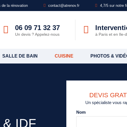
 de la rénovation
contact@atrenov.fr
4,7/5 sur notre 
06 09 71 32 37
Intervent
Un devis ? Appelez-nous
à Paris et en Ile
SALLE DE BAIN
CUISINE
PHOTOS & VIDÉ
DEVIS GRA
Un spécialiste vous ra
Nom
 & IDF