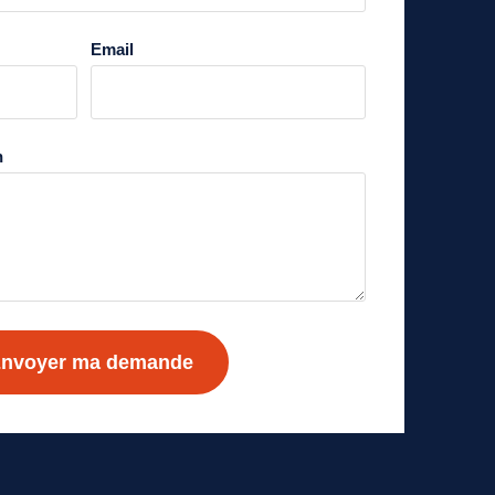
Email
n
nvoyer ma demande