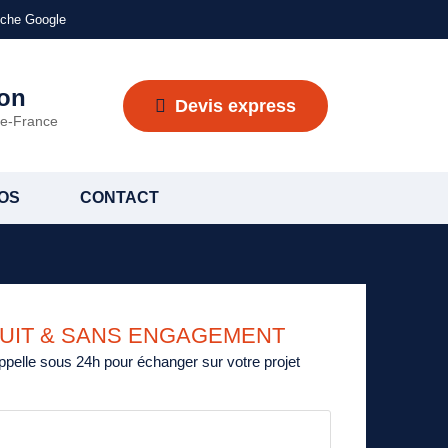
fiche Google
ion
Devis express
-de-France
OS
CONTACT
TUIT & SANS ENGAGEMENT
ppelle sous 24h pour échanger sur votre projet