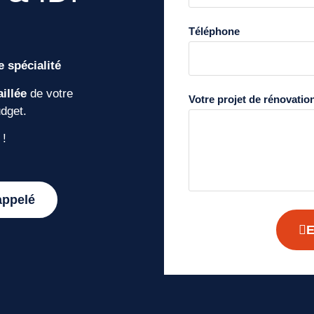
Téléphone
 spécialité
illée
de votre
Votre projet de rénovatio
udget.
 !
appelé
E